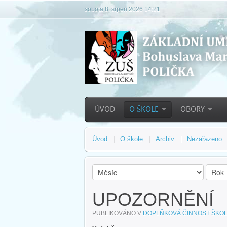
sobota 8. srpen 2026 14:21
ÚVOD
O ŠKOLE
OBORY
Úvod
O škole
Archiv
Nezařazeno
UPOZORNĚNÍ
PUBLIKOVÁNO V
DOPLŇKOVÁ ČINNOST ŠKO