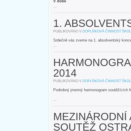
V době
...
1. ABSOLVENT
PUBLIKOVÁNO V
DOPLŇKOVÁ ČINNOST ŠKO
Srdečně vás zveme na 1. absolventský koncer
...
HARMONOGRAM
2014
PUBLIKOVÁNO V
DOPLŇKOVÁ ČINNOST ŠKO
Podrobný jmenný harmonogram soutěžících 
...
MEZINÁRODNÍ
SOUTĚŽ OSTRA