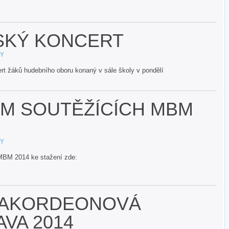
SKÝ KONCERT
LY
t žáků hudebního oboru konaný v sále školy v pondělí
 SOUTĚŽÍCÍCH MBM
LY
MBM 2014 ke stažení zde:
 AKORDEONOVÁ
VA 2014