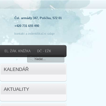
Čsl. armády 347, Polička, 572 01
+420 731 655 490
kontakt a indentifikační údaje
EL. ŽÁK. KNÍŽKA
DČ - EŽK
KALENDÁŘ
AKTUALITY