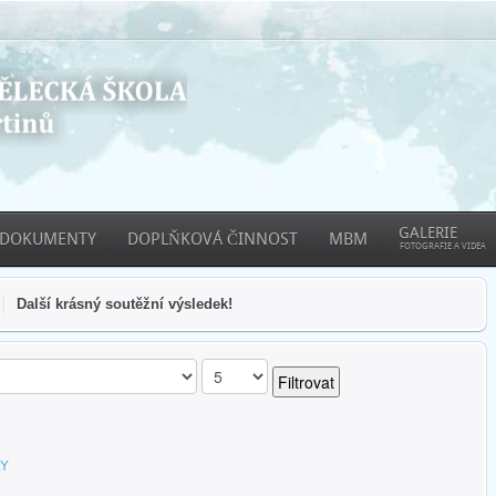
GALERIE
DOKUMENTY
DOPLŇKOVÁ ČINNOST
MBM
FOTOGRAFIE A VIDEA
Další krásný soutěžní výsledek!
Filtrovat
LY