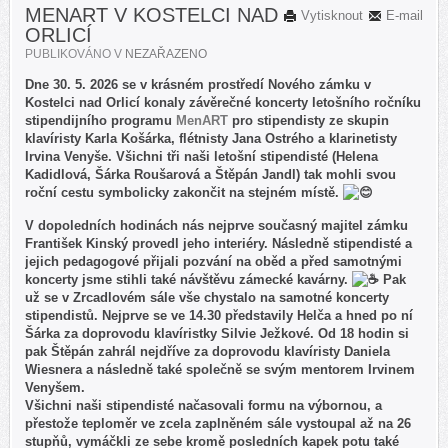
MENART V KOSTELCI NAD
Vytisknout
E-mail
ORLICÍ
PUBLIKOVÁNO V
NEZAŘAZENO
Dne 30. 5. 2026 se v krásném prostředí Nového zámku v
Kostelci nad Orlicí konaly závěrečné koncerty letošního ročníku
stipendijního programu
MenART
pro stipendisty ze skupin
klavíristy Karla Košárka, flétnisty Jana Ostrého a klarinetisty
Irvina Venyše. Všichni tři naši letošní stipendisté (Helena
Kadidlová, Šárka Roušarová a Štěpán Jandl) tak mohli svou
roční cestu symbolicky zakončit na stejném místě.
V dopoledních hodinách nás nejprve současný majitel zámku
František Kinský provedl jeho interiéry. Následně stipendisté a
jejich pedagogové přijali pozvání na oběd a před samotnými
koncerty jsme stihli také návštěvu zámecké kavárny.
Pak
už se v Zrcadlovém sále vše chystalo na samotné koncerty
stipendistů. Nejprve se ve 14.30 představily Helča a hned po ní
Šárka za doprovodu klavíristky Silvie Ježkové. Od 18 hodin si
pak Štěpán zahrál nejdříve za doprovodu klavíristy Daniela
Wiesnera a následně také společně se svým mentorem Irvinem
Venyšem.
Všichni naši stipendisté načasovali formu na výbornou, a
přestože teploměr ve zcela zaplněném sále vystoupal až na 26
stupňů, vymáčkli ze sebe kromě posledních kapek potu také