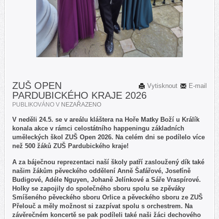
ZUŠ OPEN
Vytisknout
E-mail
PARDUBICKÉHO KRAJE 2026
PUBLIKOVÁNO V
NEZAŘAZENO
V neděli 24.5. se v areálu kláštera na Hoře Matky Boží u Králík
konala akce v rámci celostátního happeningu základních
uměleckých škol ZUŠ Open 2026. Na celém dni se podílelo více
než 500 žáků ZUŠ Pardubického kraje!
A za báječnou reprezentaci naší školy patří zasloužený dík také
našim žákům pěveckého oddělení Anně Šafářové, Josefíně
Budigové, Adéle Nguyen, Johaně Jelínkové a Sáře Vraspírové.
Holky se zapojily do společného sboru spolu se zpěváky
Smíšeného pěveckého sboru Orlice a pěveckého sboru ze ZUŠ
Přelouč a měly možnost si zazpívat spolu s orchestrem. Na
závěrečném koncertě se pak podíleli také naši žáci dechového