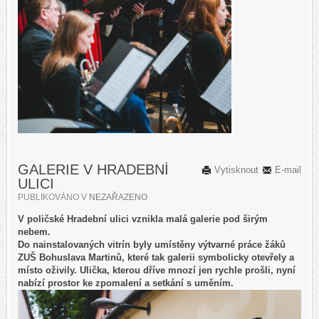
GALERIE V HRADEBNÍ
Vytisknout
E-mail
ULICI
PUBLIKOVÁNO V
NEZAŘAZENO
V poličské Hradební ulici vznikla malá galerie pod širým
nebem.
Do nainstalovaných vitrín byly umístěny výtvarné práce žáků
ZUŠ Bohuslava Martinů, které tak galerii symbolicky otevřely a
místo oživily. Ulička, kterou dříve mnozí jen rychle prošli, nyní
nabízí prostor ke zpomalení a setkání s uměním.