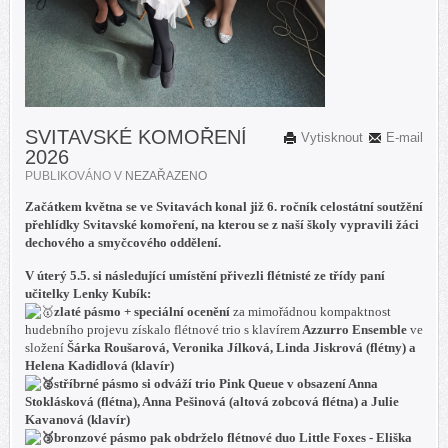
SVITAVSKÉ KOMOŘENÍ
Vytisknout
E-mail
2026
PUBLIKOVÁNO V
NEZAŘAZENO
Začátkem května se ve Svitavách konal již 6. ročník celostátní soutžění
přehlídky Svitavské komoření, na kterou se z naší školy vypravili žáci
dechového a smyčcového oddělení.
V úterý 5.5. si následující umístění přivezli flétnisté ze třídy paní
učitelky Lenky Kubík:
zlaté pásmo + speciální ocenění
za mimořádnou kompaktnost
hudebního projevu získalo flétnové trio s klavírem
Azzurro Ensemble
ve
složení
Šárka Roušarová, Veronika Jílková, Linda Jiskrová (flétny) a
Helena Kadidlová (klavír)
stříbrné pásmo
si odváží trio
Pink Queue
v obsazení
Anna
Stoklásková (flétna), Anna Pešinová (altová zobcová flétna) a Julie
Kavanová (klavír)
bronzové pásmo
pak obdrželo flétnové duo
Little Foxes - Eliška