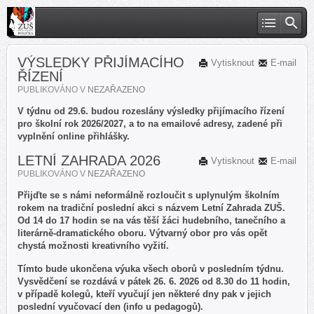
VÝSLEDKY PŘIJÍMACÍHO
Vytisknout
E-mail
ŘÍZENÍ
PUBLIKOVÁNO V
NEZAŘAZENO
V týdnu od 29.6. budou rozeslány výsledky přijímacího řízení
pro školní rok 2026/2027, a to na emailové adresy, zadené při
vyplnění online přihlášky.
LETNÍ ZAHRADA 2026
Vytisknout
E-mail
PUBLIKOVÁNO V
NEZAŘAZENO
Přijďte se s námi neformálně rozloučit s uplynulým školním
rokem na tradiční poslední akci s názvem Letní Zahrada ZUŠ.
Od 14 do 17 hodin se na vás těší žáci hudebního, tanečního a
literárně-dramatického oboru. Výtvarný obor pro vás opět
chystá možnosti kreativního vyžití.
Tímto bude ukončena výuka všech oborů v posledním týdnu.
Vysvědčení se rozdává v pátek 26. 6. 2026 od 8.30 do 11 hodin,
v případě kolegů, kteří vyučují jen některé dny pak v jejich
poslední vyučovací den (info u pedagogů).