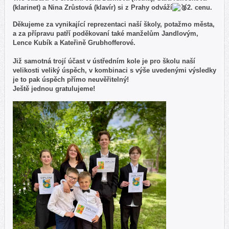
(klarinet) a Nina Zrůstová (klavír) si z Prahy odváží
2. cenu.
Děkujeme za vynikající reprezentaci naší školy, potažmo města,
a za přípravu patří poděkovaní také manželům Jandlovým,
Lence Kubík a Kateřině Grubhofferové.
Již samotná trojí účast v ústředním kole je pro školu naší
velikosti veliký úspěch, v kombinaci s výše uvedenými výsledky
je to pak úspěch přímo neuvěřitelný!
Ještě jednou gratulujeme!