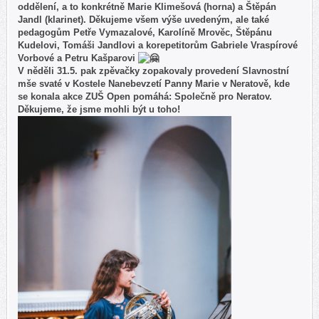
oddělení, a to konkrétně Marie Klimešová (horna) a Štěpán
Jandl (klarinet). Děkujeme všem výše uvedeným, ale také
pedagogům Petře Vymazalové, Karolíně Mrověc, Štěpánu
Kudelovi, Tomáši Jandlovi a korepetitorům Gabriele Vraspírové
Vorbové a Petru Kašparovi
V něděli 31.5. pak zpěvačky zopakovaly provedení Slavnostní
mše svaté v Kostele Nanebevzetí Panny Marie v Neratově, kde
se konala akce ZUŠ Open pomáhá: Společně pro Neratov.
Děkujeme, že jsme mohli být u toho!