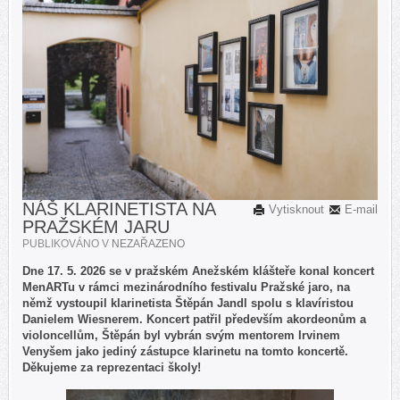
NÁŠ KLARINETISTA NA
Vytisknout
E-mail
PRAŽSKÉM JARU
PUBLIKOVÁNO V
NEZAŘAZENO
Dne 17. 5. 2026 se v pražském Anežském klášteře konal koncert
MenARTu v rámci mezinárodního festivalu Pražské jaro, na
němž vystoupil klarinetista Štěpán Jandl spolu s klavíristou
Danielem Wiesnerem. Koncert patřil především akordeonům a
violoncellům, Štěpán byl vybrán svým mentorem Irvinem
Venyšem jako jediný zástupce klarinetu na tomto koncertě.
Děkujeme za reprezentaci školy!