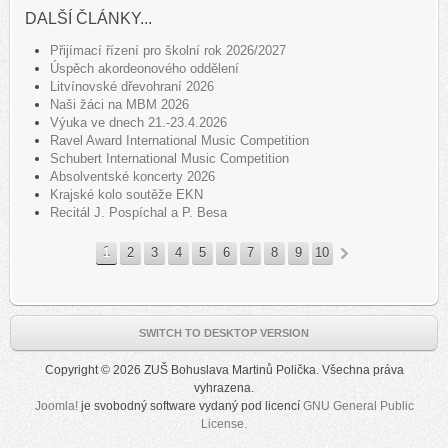
DALŠÍ ČLÁNKY...
Přijímací řízení pro školní rok 2026/2027
Úspěch akordeonového oddělení
Litvínovské dřevohraní 2026
Naši žáci na MBM 2026
Výuka ve dnech 21.-23.4.2026
Ravel Award International Music Competition
Schubert International Music Competition
Absolventské koncerty 2026
Krajské kolo soutěže EKN
Recitál J. Pospíchal a P. Besa
1
2
3
4
5
6
7
8
9
10
»
SWITCH TO DESKTOP VERSION
Copyright © 2026 ZUŠ Bohuslava Martinů Polička. Všechna práva
vyhrazena.
Joomla!
je svobodný software vydaný pod licencí
GNU General Public
License.