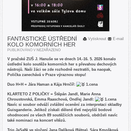
FANTASTICKÉ ÚSTŘEDNÍ
Vytisknout
E-mail
KOLO KOMORNÍCH HER
PUBLIKOVÁNO V
NEZAŘAZENO
V pražské ZUŠ J. Hanuše se ve dnech 14.-16. 5. 2026 konalo
ústřední kolo soutěže komorních her s převahou dechových
nástrojů. Naši žáci se zde rozhodně neztratili, ba naopak,
Polička zanechává v Praze výraznou stopu!
Duo H+H = Jára Haman a Kája Hrnčíř:
1.cena
KLARTETO Z POLIČKY = Štěpán Jandl, Marie Anna
Chroustovská, Emma Raaschová, Ondřej Jandl:
1.cena
Navíc si soubor odváží zvláštní ocenění za interpretaci skladby
Guisganderie. Jelikož získali dělené třetí nejvyšší bodové
ohodnocení ze všech 89 soutěžících souborů, obdrželi navíc
také nominaci na koncert vítězů.
Trio JaSaNi ve složení Jana Dalíková (flétna), Sára Kmošková