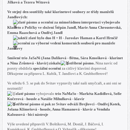
Jílková a Tezera Witzová
Ve stejný den soutěžily také klarinetové soubory ze třídy manželů
Jandlových:
zlaté pásmo a ocenění za mimořádnou interpretaci
vybojovalo
Klarteto z Poličky ve složení Štěpán Jandl, Marie Anna Chroustovská,
Emma Raaschová a Ondřej Jandl
taktéž
zlaté
bylo
duo H + H - Jaroslav Haman a Karel Hrnčíř
ocenění za výborné vedení komorních souborů pro manžele
Jandlovy
Smíšené trio JaSaNi (Jana Dalíková - flétna, Sára Kmošková - klarinet
a Nina Zrůstová - klavír) získalo
stříbrné pásmo.
Nina navíc od
poroty obdržela
speciální ocenění
za citlivý klavírní doprovod.
Děkujeme za přípravu L. Kubík, T. Jandlovi a K. Grubhofferové!
Ve středu 6. 5. se pak do Svitav vypravily také naši smyčcaři, a ani oni se
neztratili!
zlaté pásmo
vybojovalo
trio NaMaSo - Markéta Kadidlová, Sofie
Kučerová - housle a Natálie Mihulková - klavír
stříbrné pásmo
si pak ze Svitav odváží
Brejlovci - Ondřej Kotek,
Jolana Klimešová - housle, Anna Hamanová - klavír a Vendula
Kalousová - bicí nástroje
Výše uvedené připravili V. Boštíková, M. Dostál, J. Báčová, I.
Komárková, K. Grubhofferová a O. Vyhnalík - děkujeme!