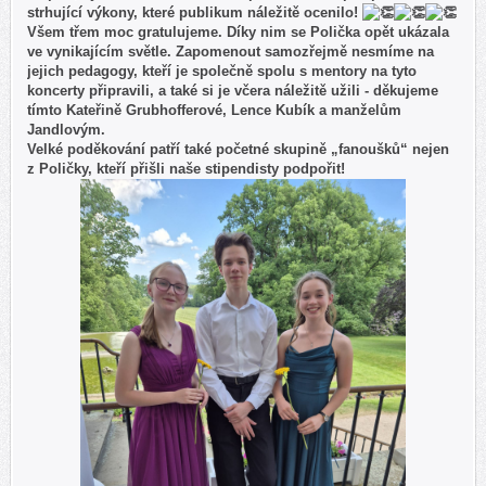
strhující výkony, které publikum náležitě ocenilo!
Všem třem moc gratulujeme. Díky nim se Polička opět ukázala
ve vynikajícím světle. Zapomenout samozřejmě nesmíme na
jejich pedagogy, kteří je společně spolu s mentory na tyto
koncerty připravili, a také si je včera náležitě užili - děkujeme
tímto Kateřině Grubhofferové, Lence Kubík a manželům
Jandlovým.
Velké poděkování patří také početné skupině „fanoušků“ nejen
z Poličky, kteří přišli naše stipendisty podpořit!