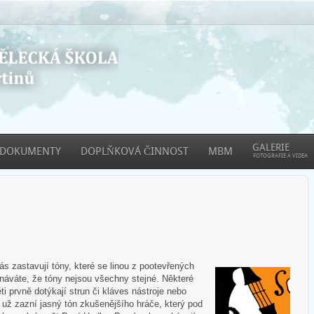
GALERIE
DOKUMENTY
DOPLŇKOVÁ ČINNOST
MBM
FOTOGRAFIE A VIDEA
 zastavují tóny, které se linou z pootevřených
áváte, že tóny nejsou všechny stejné. Některé
ti prvně dotýkají strun či kláves nástroje nebo
e už zazní jasný tón zkušenějšího hráče, který pod