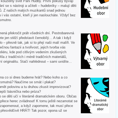
í kouzelný svět Paní Hudby. První pokusy bývají
ní se s nástroji a učiteli – hudebníky – malují děti
ů. Z našich malých muzikantů snad jednou
u i vás ostatní, kteří jí jen nasloucháte. Vždyť bez
 smutno.
mená překročit práh všedních dní. Pestrobarevná
te jen stěží představit černobílý… A tak i když
 – přesně tak, jak si to přejí naši malí malíři. Ve
ečnou fantazii a tvořivost, jejich tvorba vás
liéru, kde pod citlivým vedením zkušených
Díla z tradičních i méně tradičních materiálů,
í originalitu. Stačí nahlédnout – sami uvidíte…
 A na co si dnes budeme hrát? Nebo koho a co
i smutná? Naučíme se smát i plakat?
mět polovinu a tu druhou zkusit improvizovat?
lepší básnička nebo próza?
o se děti učí v literárně dramatickém oboru. Občas
í přece herec zvládnout! K tomu ještě nezamotat se
nezapomenout, a když zapomene, tak musí přece
tě přesvědčivě HRÁT! Tak pozor, opona už se