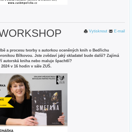
 WORKSHOP
Vytisknout
E-mail
bě a procesu tvorby s autorkou oceněných knih o Bedřichu
onikou Bílkovou. Jste zvědaví jaký skladatel bude další? Zajímá
ří autorská kniha nebo maluje špachtlí?
a 2024 v 16 hodin v sále ZUŠ.