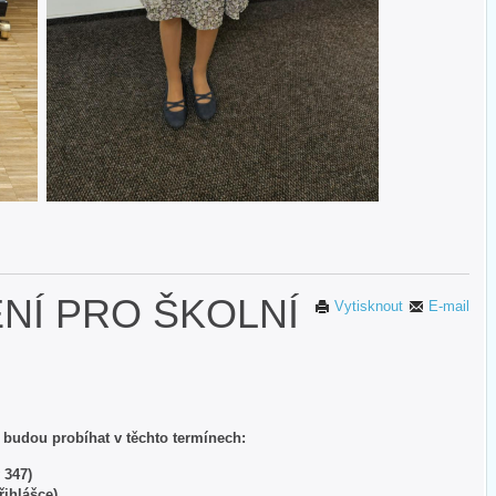
ENÍ PRO ŠKOLNÍ
Vytisknout
E-mail
5 budou probíhat v těchto termínech:
 347)
přihlášce)