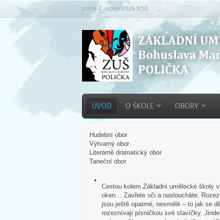
pátek 7. srpen 2026 9:55
ÚVOD
O ŠKOLE
OBORY
Hudební obor
Výtvarný obor
Literárně dramatický obor
Taneční obor
Cestou kolem Základní umělecké školy vás
oken… Zavřete oči a nasloucháte. Rozezn
jsou ještě opatrné, nesmělé – to jak se dě
rozeznívají písničkou své slavíčky. Jind