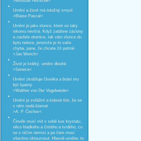
>Miroslav Horníček<
Umění a život má totožný smysl.
>Blaise Pascal<
Umění je jako slunce, které se taky
nikomu nevtírá. Když zatáhne záclony
a zavřete okenice, tak vám slunce do
bytu neleze, jenomže je to vaše
chyba, pane, že chcete žít potmě.
>Jan Werich<
Život je krátký, umění dlouhé.
>Seneca<
Umění zkrášluje člověka a brání mu
být špatný.
>Walther von Der Vegelweide<
Umění je zvláštní a krásné tím, že se
v něm nedá klamat.
>A. P. Čechov<
Člověk musí mít v sobě kus krystalu,
něco hladkého a čistého a tvrdého, co
se s ničím nemísí a po čem musí
všechno sklouznout. Hlavně umělec to