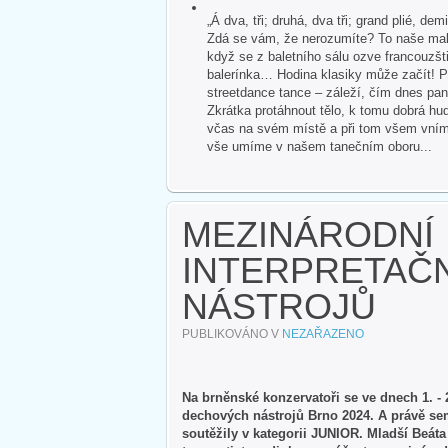
„Á dva, tři; druhá, dva tři; grand plié, dem
Zdá se vám, že nerozumíte? To naše malé
když se z baletního sálu ozve francouzšti
balerínka… Hodina klasiky může začít! P
streetdance tance – záleží, čím dnes pan
Zkrátka protáhnout tělo, k tomu dobrá hud
včas na svém místě a při tom všem vnímat 
vše umíme v našem tanečním oboru...
MEZINÁRODNÍ
INTERPRETAČ
NÁSTROJŮ
PUBLIKOVÁNO V
NEZAŘAZENO
Na brněnské konzervatoři se ve dnech 1. - 
dechových nástrojů Brno 2024. A právě sem 
soutěžily v kategorii JUNIOR. Mladší Beáta