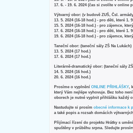
17. 6. - 19. 6. 2024 (čas si zvolíte v online 
Výtvarný obor: (v budově ZUŠ, Čsl. armády
13. 5. 2024 (16-18 hod.) - pro děti, které 1.
15. 5. 2024 (16-18 hod.) - pro zájemce, kter
17. 6. 2024 (16-18 hod.) - pro děti, které 1.
19. 6. 2024 (16-18 hod.) - pro zájemce, kter
Taneční obor: (taneční sály ZŠ Na Lukách)
13. 5. 2024 (17 hod.)
17. 6. 2024 (17 hod.)
Literárně-dramatický obor: (taneční sály Z
14. 5. 2024 (16 hod.)
20. 6. 2024 (16 hod.)
Prosíme o vyplnění
ONLINE PŘIHLÁŠKY
, 
který Vám nejlépe vyhovuje. Bez toho nen
oborech je nutné vyplnit přihlášku každý 
Nastudujte si prosím
obecné informace k 
a také popis a rozsah domácích výtvarných
Přijímací řízení do projektu Hrátky s umě
spuštěny v průběhu srpna. Sledujte prosí