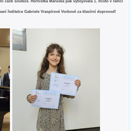
ní části soutěže. Hornistka Maruška pak vybojovala 1. místo v rámci
ní ředitelce Gabriele Vraspírové Vorbové za klavírní doprovod!