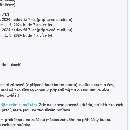
přihlášce)
 347)
 9. 2024 nedovrší 7 let (přípravné studium)
ým 1. 9. 2024 bude 7 a více let
 9. 2024 nedovrší 7 let (přípravné studium)
ým 1. 9. 2024 bude 7 a více let
Š Na Lukách)
kde si zároveň (v případě hudebního oboru) zvolíte datum a čas,
í možné zkoušky vykonat! V případě zájmu o studium ve více
obor zvlášť!
přijímacím zkouškám
. Zde naleznete obecná kritéria, průběh zkoušek
 prací, které jsou ke zkouškám potřeba.
ním proběhnou na začátku měsíce září. Online přihlášky budou
m webové stránky.