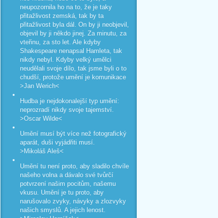
neupozornila ho na to, že je taky
přitažlivost zemská, tak by ta
přitažlivost byla dál. On by ji neobjevil,
objevil by ji někdo jinej. Za minutu, za
vteřinu, za sto let. Ale kdyby
Shakespeare nenapsal Hamleta, tak
nikdy nebyl. Kdyby velký umělci
neudělali svoje dílo, tak jsme byli o to
chudší, protože umění je komunikace
>Jan Werich<
Hudba je nejdokonalejší typ umění:
neprozradí nikdy svoje tajemství.
>Oscar Wilde<
Umění musí být více než fotografický
aparát, duši vyjádřiti musí.
>Mikoláš Aleš<
Umění tu není proto, aby sladilo chvíle
našeho volna a dávalo své tvůrčí
potvrzení našim pocitům, našemu
vkusu. Umění je tu proto, aby
narušovalo zvyky, návyky a zlozvyky
našich smyslů. A jejich lenost.