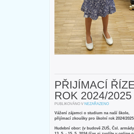
PŘIJÍMACÍ ŘÍZ
ROK 2024/2025
PUBLIKOVÁNO V
NEZAŘAZENO
Vážení zájemci o studium na naší škole,
přijímací zkoušky pro školní rok 2024/202
Hudební obor: (v budově ZUŠ, Čsl. armády
13. 5. - 15. 5. 2024 (čas si zvolíte v online 