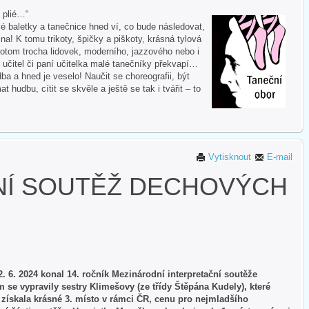
i plié…“
 baletky a tanečnice hned ví, co bude následovat,
na! K tomu trikoty, špičky a piškoty, krásná tylová
otom trocha lidovek, moderního, jazzového nebo i
 učitel či paní učitelka malé tanečníky překvapí…
ba a hned je veselo! Naučit se choreografii, být
hudbu, cítit se skvěle a ještě se tak i tvářit – to
Vytisknout
E-mail
NÍ SOUTĚŽ DECHOVÝCH
2. 6. 2024 konal 14. ročník Mezinárodní interpretační soutěže
se vypravily sestry Klimešovy (ze třídy Štěpána Kudely), které
 získala krásné 3. místo v rámci ČR, cenu pro nejmladšího