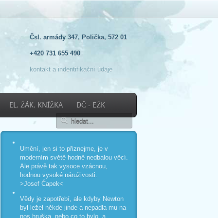
Čsl. armády 347, Polička, 572 01
+420 731 655 490
kontakt a indentifikační údaje
EL. ŽÁK. KNÍŽKA
DČ - EŽK
Umění, jen si to přiznejme, je v
moderním světě hodně nedbalou věcí.
Ale právě tak vysoce vzácnou,
hodnou vysoké náruživosti.
>Josef Čapek<
Vědy je zapotřebí, ale kdyby Newton
byl ležel někde jinde a nepadla mu na
nos hruška, nebo co to bylo, a