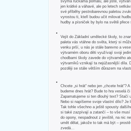
svýma ručkama pomalu, ale jistě, vytvář
jen krátké a váhavé, ale po letech setkává
své příběhy pestrobarevnou paletou zvuk
vyrostou ti, kteří budou učit milovat hudb
hudby a písniček by bylo na světě přece
Vejít do Základní umělecké školy, to zna
paleta vás vtáhne do světa, který si může
venku prší, u nás je stále barevno a veselo
výtvarném oboru děti využívají svoji jedin
chodbami školy zavede do výtvarného ate
výtvarníků vznikají ta nejúžasnější díla. 
později se stále větším důrazem na vlastn
Chcete „si hrát“ nebo jen „chcete hrát“?
budeme dnes hrát? Bude to hra veselá č
Zapamatujeme si ten dlouhý text? Stačí u
Nebo si napíšeme svoje vlastní dílo? Je 
Tak tohle všechno a ještě spousty dalšíh
si také zazpívají a zatančí – to vše mus
do opony, nespadnout z jeviště, na nic 
umět dělat, jakože to tak má být – pros
zvedá…