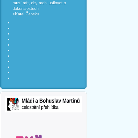
musí mít, aby mohl usilovat o
dokonalostech.
>Karel Čapek<