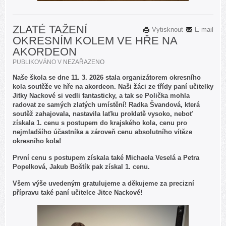
ZLATÉ TAŽENÍ
Vytisknout
E-mail
OKRESNÍM KOLEM VE HŘE NA
AKORDEON
PUBLIKOVÁNO V
NEZAŘAZENO
Naše škola se dne 11. 3. 2026 stala organizátorem okresního
kola soutěže ve hře na akordeon. Naši žáci ze třídy paní učitelky
Jitky Nackové si vedli fantasticky, a tak se Polička mohla
radovat ze samých zlatých umístění! Radka Švandová, která
soutěž zahajovala, nastavila laťku proklatě vysoko, neboť
získala 1. cenu s postupem do krajského kola, cenu pro
nejmladšího účastníka a zároveň cenu absolutního vítěze
okresního kola!
První cenu s postupem získala také Michaela Veselá a Petra
Popelková, Jakub Boštík pak získal 1. cenu.
Všem výše uvedeným gratulujeme a děkujeme za precizní
přípravu také paní učitelce Jitce Nackové!