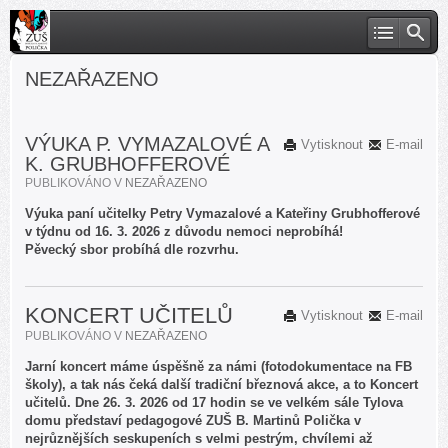
NEZAŘAZENO
VÝUKA P. VYMAZALOVÉ A
Vytisknout
E-mail
K. GRUBHOFFEROVÉ
PUBLIKOVÁNO V
NEZAŘAZENO
Výuka paní učitelky Petry Vymazalové a Kateřiny Grubhofferové
v týdnu od 16. 3. 2026 z důvodu nemoci neprobíhá!
Pěvecký sbor probíhá dle rozvrhu.
KONCERT UČITELŮ
Vytisknout
E-mail
PUBLIKOVÁNO V
NEZAŘAZENO
Jarní koncert máme úspěšně za námi (fotodokumentace na FB
školy), a tak nás čeká další tradiční březnová akce, a to Koncert
učitelů. Dne 26. 3. 2026 od 17 hodin se ve velkém sále Tylova
domu představí pedagogové ZUŠ B. Martinů Polička v
nejrůznějších seskupeních s velmi pestrým, chvílemi až