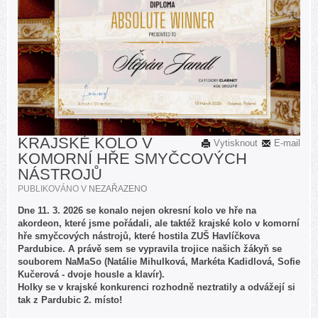
KRAJSKÉ KOLO V
Vytisknout
E-mail
KOMORNÍ HŘE SMYČCOVÝCH
NÁSTROJŮ
PUBLIKOVÁNO V
NEZAŘAZENO
Dne 11. 3. 2026 se konalo nejen okresní kolo ve hře na
akordeon, které jsme pořádali, ale taktéž krajské kolo v komorní
hře smyčcových nástrojů, které hostila ZUŠ Havlíčkova
Pardubice. A právě sem se vypravila trojice našich žákyň se
souborem NaMaSo (Natálie Mihulková, Markéta Kadidlová, Sofie
Kučerová - dvoje housle a klavír).
Holky se v krajské konkurenci rozhodně neztratily a odvážejí si
tak z Pardubic 2. místo!