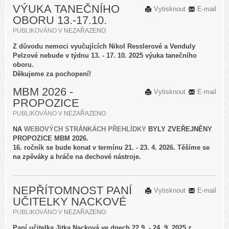
VÝUKA TANEČNÍHO
Vytisknout
E-mail
OBORU 13.-17.10.
PUBLIKOVÁNO V
NEZAŘAZENO
Z důvodu nemoci vyučujících Nikol Resslerové a Venduly
Pelzové nebude v týdnu 13. - 17. 10. 2025 výuka tanečního
oboru.
Děkujeme za pochopení!
MBM 2026 -
Vytisknout
E-mail
PROPOZICE
PUBLIKOVÁNO V
NEZAŘAZENO
NA
WEBOVÝCH STRÁNKÁCH PŘEHLÍDKY
BYLY ZVEŘEJNĚNY
PROPOZICE MBM 2026.
16. ročník se bude konat v termínu 21. - 23. 4. 2026. Těšíme se
na zpěváky a hráče na dechové nástroje.
NEPŘÍTOMNOST PANÍ
Vytisknout
E-mail
UČITELKY NACKOVÉ
PUBLIKOVÁNO V
NEZAŘAZENO
Paní učitelka Jitka Nacková ve dnech 22.9. - 24. 9. 2025 z