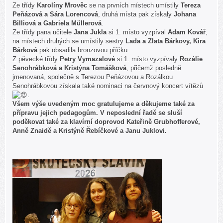
Ze třídy
Karolíny Mrověc
se na prvních místech umístily
Tereza
Peňázová a Sára Lorencová
, druhá místa pak získaly
Johana
Billiová a Gabriela Müllerová
.
Ze třídy pana učitele
Jana Jukla
si 1. místo vyzpíval
Adam Kovář
,
na místech druhých se umístily sestry
Lada a Zlata Bárkovy, Kira
Bárková
pak obsadila bronzovou příčku.
Z pěvecké třídy
Petry Vymazalové
si 1. místo vyzpívaly
Rozálie
Senohrábková a Kristýna Tomášková
, přičemž posledně
jmenovaná, společně s Terezou Peňázovou a Rozálkou
Senohrábkovou získala také nominaci na červnový koncert vítězů
.
Všem výše uvedeným moc gratulujeme a děkujeme také za
přípravu jejich pedagogům. V neposlední řadě se sluší
poděkovat také za klavírní doprovod Kateřině Grubhofferové,
Anně Znaidě a Kristýně Řebíčkové a Janu Juklovi.