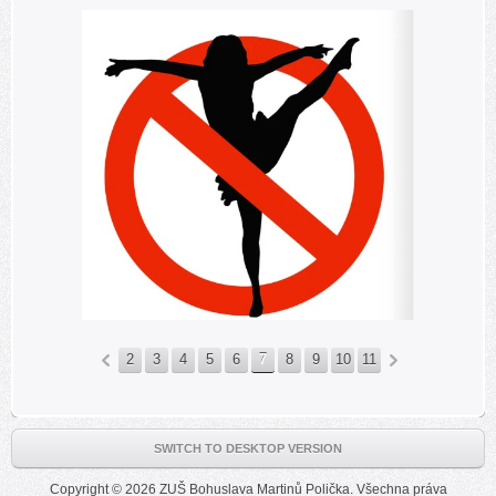
2
3
4
5
6
7
8
9
10
11
«
»
SWITCH TO DESKTOP VERSION
Copyright © 2026 ZUŠ Bohuslava Martinů Polička. Všechna práva