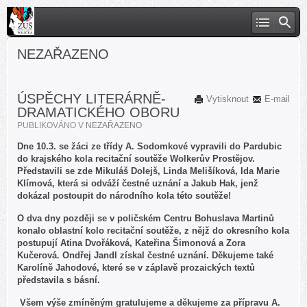
NEZAŘAZENO
ÚSPĚCHY LITERÁRNĚ-
Vytisknout
E-mail
DRAMATICKÉHO OBORU
PUBLIKOVÁNO V
NEZAŘAZENO
Dne 10.3. se žáci ze třídy A. Sodomkové vypravili do Pardubic
do krajského kola recitační soutěže Wolkerův Prostějov.
Představili se zde Mikuláš Dolejš, Linda Melišíková, Ida Marie
Klímová, která si odváží čestné uznání a Jakub Hak, jenž
dokázal postoupit do národního kola této soutěže!
O dva dny později se v poličském Centru Bohuslava Martinů
konalo oblastní kolo recitační soutěže, z nějž do okresního kola
postupují Atina Dvořáková, Kateřina Šimonová a Zora
Kučerová. Ondřej Jandl získal čestné uznání. Děkujeme také
Karolíně Jahodové, které se v záplavě prozaických textů
představila s básní.
Všem výše zmíněným gratulujeme a děkujeme za přípravu A.