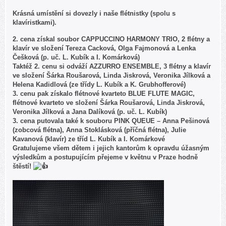
Krásná umístění si dovezly i naše flétnistky (spolu s
klavíristkami).
2. cena získal soubor CAPPUCCINO HARMONY TRIO, 2 flétny a
klavír ve složení Tereza Cacková, Olga Fajmonová a Lenka
Češková (p. uč. L. Kubík a I. Komárková)
Taktéž 2. cenu si odváží AZZURRO ENSEMBLE, 3 flétny a klavír
ve složení Šárka Roušarová, Linda Jiskrová, Veronika Jílková a
Helena Kadidlová (ze třídy L. Kubík a K. Grubhofferové)
3. cenu pak získalo flétnové kvarteto BLUE FLUTE MAGIC,
flétnové kvarteto ve složení Šárka Roušarová, Linda Jiskrová,
Veronika Jílková a Jana Dalíková (p. uč. L. Kubík)
3. cena putovala také k souboru PINK QUEUE – Anna Pešinová
(zobcová flétna), Anna Stoklásková (příčná flétna), Julie
Kavanová (klavír) ze tříd L. Kubík a I. Komárkové
Gratulujeme všem dětem i jejich kantorům k opravdu úžasným
výsledkům a postupujícím přejeme v květnu v Praze hodně
štěstí!