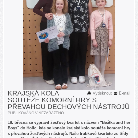
KRAJSKÁ KOLA
Vytisknout
E-mail
SOUTĚŽE KOMORNÍ HRY S
PŘEVAHOU DECHOVÝCH NÁSTROJŮ
PUBLIKOVÁNO V
NEZAŘAZENO
18. března se vypravil žesťový kvartet s názvem "Beátka and her
Boys" do Holic, kde se konalo krajské kolo soutěže komorní hry
s převahou žesťových nástrojů. Naše trubkové kvarteto ze třídy