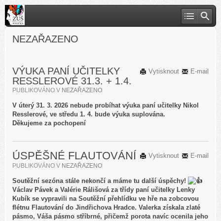
NEZAŘAZENO
VÝUKA PANÍ UČITELKY
Vytisknout
E-mail
RESSLEROVÉ 31.3. + 1.4.
PUBLIKOVÁNO V
NEZAŘAZENO
V úterý 31. 3. 2026 nebude probíhat výuka paní učitelky Nikol
Resslerové, ve středu 1. 4. bude výuka suplována.
Děkujeme za pochopení
ÚSPĚŠNÉ FLAUTOVÁNÍ
Vytisknout
E-mail
PUBLIKOVÁNO V
NEZAŘAZENO
Soutěžní sezóna stále nekončí a máme tu další úspěchy!
Václav Pávek a Valérie Rálišová za třídy paní učitelky Lenky
Kubík se vypravili na Soutěžní přehlídku ve hře na zobcovou
flétnu Flautování do Jindřichova Hradce. Valerka získala zlaté
pásmo, Váša pásmo stříbrné, přičemž porota navíc ocenila jeho