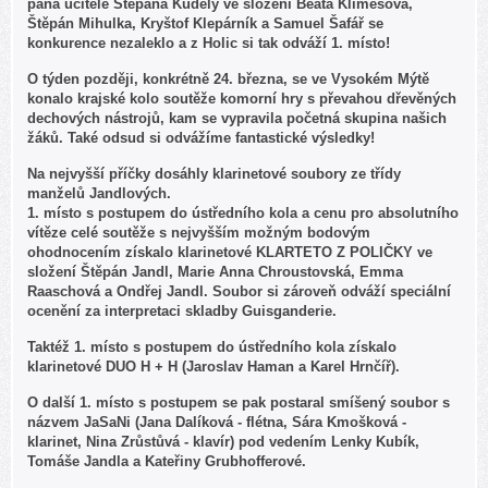
pana učitele Štěpána Kudely ve složení Beáta Klimešová,
Štěpán Mihulka, Kryštof Klepárník a Samuel Šafář se
konkurence nezaleklo a z Holic si tak odváží 1. místo!
O týden později, konkrétně 24. března, se ve Vysokém Mýtě
konalo krajské kolo soutěže komorní hry s převahou dřevěných
dechových nástrojů, kam se vypravila početná skupina našich
žáků. Také odsud si odvážíme fantastické výsledky!
Na nejvyšší příčky dosáhly klarinetové soubory ze třídy
manželů Jandlových.
1. místo s postupem do ústředního kola a cenu pro absolutního
vítěze celé soutěže s nejvyšším možným bodovým
ohodnocením získalo klarinetové KLARTETO Z POLIČKY ve
složení Štěpán Jandl, Marie Anna Chroustovská, Emma
Raaschová a Ondřej Jandl. Soubor si zároveň odváží speciální
ocenění za interpretaci skladby Guisganderie.
Taktéž 1. místo s postupem do ústředního kola získalo
klarinetové DUO H + H (Jaroslav Haman a Karel Hrnčíř).
O další 1. místo s postupem se pak postaral smíšený soubor s
názvem JaSaNi (Jana Dalíková - flétna, Sára Kmošková -
klarinet, Nina Zrůstůvá - klavír) pod vedením Lenky Kubík,
Tomáše Jandla a Kateřiny Grubhofferové.