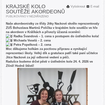
KRAJSKÉ KOLO
Vytisknout
E-mail
SOUTĚŽE AKORDEONŮ
PUBLIKOVÁNO V
NEZAŘAZENO
Naše akordeonistky ze třídy Jitky Nackové skvěle reprezentovaly
ZUŠ Bohuslava Martinů Polička v krajském kole soutěže ve hře
na akordeon v Králíkách a přivezly úžasná ocenění:
Radka Švandová – 1. cena s postupem do ústředního kola!
Michaela Veselá – 2. cena
Petra Popelková – 2. cena
Moc děkujeme holkám za poctivou přípravu a vynikající
reprezentaci školy. Velký dík a gratulace patří také paní učitelce
Jitce Nackové za její odborné vedení a péči.
Radušce budeme držet pěsti v ústředním kole 24. 4. 2026 ve
Zlíně! Hodně štěstí!