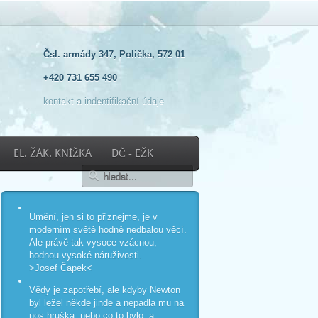
Čsl. armády 347, Polička, 572 01
+420 731 655 490
kontakt a indentifikační údaje
EL. ŽÁK. KNÍŽKA
DČ - EŽK
Umění, jen si to přiznejme, je v
moderním světě hodně nedbalou věcí.
Ale právě tak vysoce vzácnou,
hodnou vysoké náruživosti.
>Josef Čapek<
Vědy je zapotřebí, ale kdyby Newton
byl ležel někde jinde a nepadla mu na
nos hruška, nebo co to bylo, a