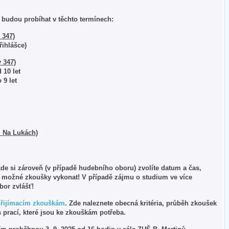
6 budou probíhat v těchto termínech:
 347)
přihlášce)
 347)
d 10 let
 9 let
Š Na Lukách)
kde si zároveň (v případě hudebního oboru) zvolíte datum a čas,
í možné zkoušky vykonat! V případě zájmu o studium ve více
obor zvlášť!
přijímacím zkouškám
. Zde naleznete obecná kritéria, průběh zkoušek
 prací, které jsou ke zkouškám potřeba.