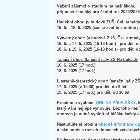
Vážení zájemci o studium na naší škole,
přijímací zkoušky pro školní rok 2025/202
Hudební obor: (v budově ZUŠ, Čsl. armády
16. 6. - 18. 6. 2025 (čas si zvolíte v online 
Výtvarný obor: (v budově ZUŠ, Čsl. armády
16. 6. a 17. 6. 2025 (16-18 hod.) - pro děti o
18. 6. a 19. 6. 2025 (16-18 hod.) - pro děti do
Taneční obor: (taneční sály ZŠ Na Lukách)
16. 6. 2025 (17 hod.)
18. 6. 2025 (17 hod.)
Literárně-dramatický obor: (taneční sály Z
17. 6. 2025 (v 15:30) pro děti do 9 let
19. 6. 2025 (17 hod.) pro děti od 10 let
Prosíme o vyplnění
ONLINE PŘIHLÁŠKY
, 
který Vám nejlépe vyhovuje. Bez toho nen
oborech je nutné vyplnit přihlášku každý 
Nastudujte si prosím
obecné informace k 
a také popis a rozsah domácích výtvarných