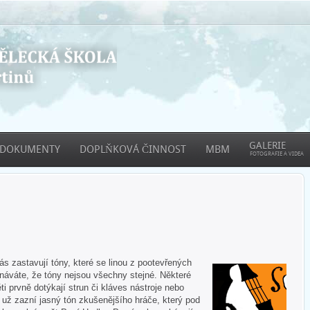
GALERIE
DOKUMENTY
DOPLŇKOVÁ ČINNOST
MBM
FOTOGRAFIE A VIDEA
 zastavují tóny, které se linou z pootevřených
áváte, že tóny nejsou všechny stejné. Některé
ti prvně dotýkají strun či kláves nástroje nebo
e už zazní jasný tón zkušenějšího hráče, který pod