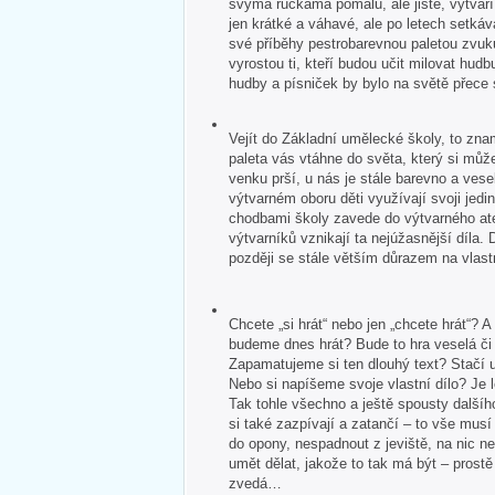
svýma ručkama pomalu, ale jistě, vytvář
jen krátké a váhavé, ale po letech setkává
své příběhy pestrobarevnou paletou zvuk
vyrostou ti, kteří budou učit milovat hudb
hudby a písniček by bylo na světě přece
Vejít do Základní umělecké školy, to zna
paleta vás vtáhne do světa, který si může
venku prší, u nás je stále barevno a veselo
výtvarném oboru děti využívají svoji jedin
chodbami školy zavede do výtvarného ate
výtvarníků vznikají ta nejúžasnější díla. 
později se stále větším důrazem na vlastn
Chcete „si hrát“ nebo jen „chcete hrát“?
budeme dnes hrát? Bude to hra veselá č
Zapamatujeme si ten dlouhý text? Stačí u
Nebo si napíšeme svoje vlastní dílo? Je 
Tak tohle všechno a ještě spousty dalšíh
si také zazpívají a zatančí – to vše mus
do opony, nespadnout z jeviště, na nic 
umět dělat, jakože to tak má být – pros
zvedá…