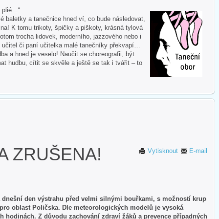
i plié…“
 baletky a tanečnice hned ví, co bude následovat,
na! K tomu trikoty, špičky a piškoty, krásná tylová
otom trocha lidovek, moderního, jazzového nebo i
 učitel či paní učitelka malé tanečníky překvapí…
ba a hned je veselo! Naučit se choreografii, být
hudbu, cítit se skvěle a ještě se tak i tvářit – to
A ZRUŠENA!
Vytisknout
E-mail
 dnešní den výstrahu před velmi silnými bouřkami, s možností krup
é pro oblast Poličska. Dle meteorologických modelů je vysoká
h hodinách. Z důvodu zachování zdraví žáků a prevence případných