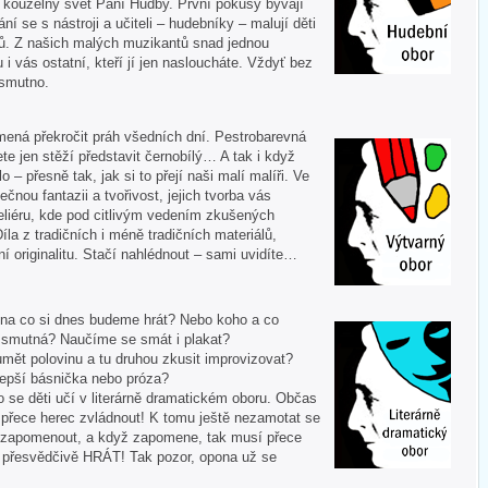
í kouzelný svět Paní Hudby. První pokusy bývají
ní se s nástroji a učiteli – hudebníky – malují děti
ů. Z našich malých muzikantů snad jednou
u i vás ostatní, kteří jí jen nasloucháte. Vždyť bez
 smutno.
mená překročit práh všedních dní. Pestrobarevná
te jen stěží představit černobílý… A tak i když
 – přesně tak, jak si to přejí naši malí malíři. Ve
ečnou fantazii a tvořivost, jejich tvorba vás
liéru, kde pod citlivým vedením zkušených
Díla z tradičních i méně tradičních materiálů,
í originalitu. Stačí nahlédnout – sami uvidíte…
 A na co si dnes budeme hrát? Nebo koho a co
i smutná? Naučíme se smát i plakat?
mět polovinu a tu druhou zkusit improvizovat?
lepší básnička nebo próza?
o se děti učí v literárně dramatickém oboru. Občas
í přece herec zvládnout! K tomu ještě nezamotat se
nezapomenout, a když zapomene, tak musí přece
tě přesvědčivě HRÁT! Tak pozor, opona už se