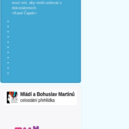
musí mít, aby mohl usilovat o
dokonalostech.
>Karel Čapek<