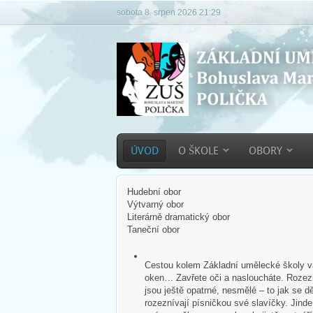
sobota 8. srpen 2026 21:29
ÚVOD
O ŠKOLE
OBORY
Hudební obor
Výtvarný obor
Literárně dramatický obor
Taneční obor
Cestou kolem Základní umělecké školy vás
oken… Zavřete oči a nasloucháte. Rozezn
jsou ještě opatrné, nesmělé – to jak se dě
rozeznívají písničkou své slavíčky. Jind