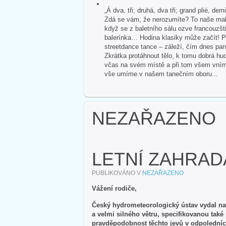
„Á dva, tři; druhá, dva tři; grand plié, dem
Zdá se vám, že nerozumíte? To naše malé
když se z baletního sálu ozve francouzšti
balerínka… Hodina klasiky může začít! P
streetdance tance – záleží, čím dnes pan
Zkrátka protáhnout tělo, k tomu dobrá hud
včas na svém místě a při tom všem vnímat 
vše umíme v našem tanečním oboru...
NEZAŘAZENO
LETNÍ ZAHRAD
PUBLIKOVÁNO V
NEZAŘAZENO
Vážení rodiče,
Český hydrometeorologický ústav vydal na
a velmi silného větru, specifikovanou tak
pravděpodobnost těchto jevů v odpoledníc