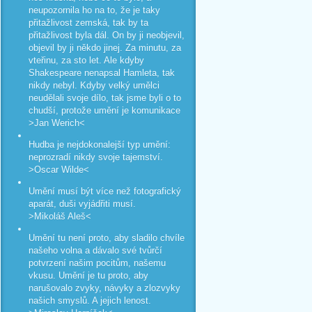
neupozornila ho na to, že je taky
přitažlivost zemská, tak by ta
přitažlivost byla dál. On by ji neobjevil,
objevil by ji někdo jinej. Za minutu, za
vteřinu, za sto let. Ale kdyby
Shakespeare nenapsal Hamleta, tak
nikdy nebyl. Kdyby velký umělci
neudělali svoje dílo, tak jsme byli o to
chudší, protože umění je komunikace
>Jan Werich<
Hudba je nejdokonalejší typ umění:
neprozradí nikdy svoje tajemství.
>Oscar Wilde<
Umění musí být více než fotografický
aparát, duši vyjádřiti musí.
>Mikoláš Aleš<
Umění tu není proto, aby sladilo chvíle
našeho volna a dávalo své tvůrčí
potvrzení našim pocitům, našemu
vkusu. Umění je tu proto, aby
narušovalo zvyky, návyky a zlozvyky
našich smyslů. A jejich lenost.