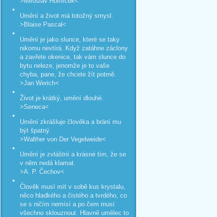
>Miroslav Horníček<
Umění a život má totožný smysl.
>Blaise Pascal<
Umění je jako slunce, které se taky
nikomu nevtírá. Když zatáhne záclony
a zavřete okenice, tak vám slunce do
bytu neleze, jenomže je to vaše
chyba, pane, že chcete žít potmě.
>Jan Werich<
Život je krátký, umění dlouhé.
>Seneca<
Umění zkrášluje člověka a brání mu
být špatný.
>Walther von Der Vegelweide<
Umění je zvláštní a krásné tím, že se
v něm nedá klamat.
>A. P. Čechov<
Člověk musí mít v sobě kus krystalu,
něco hladkého a čistého a tvrdého, co
se s ničím nemísí a po čem musí
všechno sklouznout. Hlavně umělec to