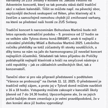
varhaníky ze ZUŠ Svitavy v kostele sv. Jakuba Většího na
Adventním koncertě, který se tak pomalu stává další tradiční
akcí v našem kalendáři. Těšit se můžete např. na pěvecký sbor,
nejrůznější dechová seskupení od fléten, přes klarinety až k
žesťům a samozřejmě nemohou chybět již zmiňované varhany,
na které se představí naši hosté ze ZUŠ Svitavy.
Tradiční koncert k narozeninám Bohuslava Martinů bude mít
letos opravdu netradiční podobu – 9. prosince od 17 hodin se
ve velkém sále Tylova domu koná BM&MY, aneb ti nejlepší z
celostátní přehlídky Mládí a Bohuslav Martinů 2025. Letošního
ročníku přehlídky se totiž zúčastnily tři stovky soutěžících, a
díky tomu se nám na jaře do harmonogramu již nevešel koncert
nejlepších účastníků. Skladateli tak letos přijedou do Poličky
poblahopřát nejlepší klavíristé a hráči na smyčcové nástroje z
celé republiky – jak ze základních uměleckých škol, tak z
konzervatoří.
Taneční obor si pro vás připravil představení s podtitulem
"Vánoce se probouzejí" na čtvrtek 11. 12. 2025. O představení je
tradičně velký zájem, a proto jej v Tylově domě můžete navštívit
v 16 a 18 hodin. Vstupenky můžete zakoupit v kanceláři školy
(denně od 7 do 14.30 hodin). Upozorňujeme ale, že se jejich
počet každým dnem zmenšuje a je velmi pravděpodobné, že v
den konání akce již budou vyprodány!