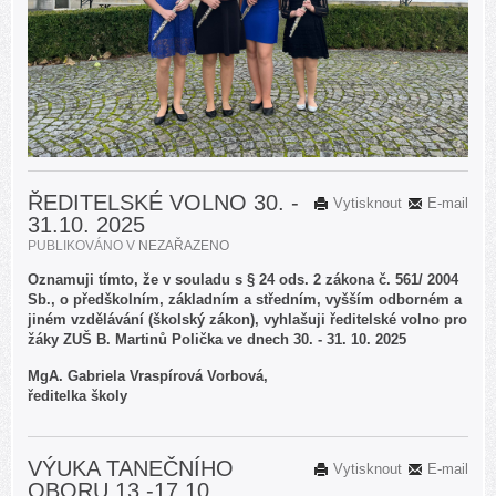
ŘEDITELSKÉ VOLNO 30. -
Vytisknout
E-mail
31.10. 2025
PUBLIKOVÁNO V
NEZAŘAZENO
Oznamuji tímto, že v souladu s § 24 ods. 2 zákona č. 561/ 2004
Sb., o předškolním, základním a středním, vyšším odborném a
jiném vzdělávání (školský zákon), vyhlašuji ředitelské volno pro
žáky ZUŠ B. Martinů Polička ve dnech 30. - 31. 10. 2025
MgA. Gabriela Vraspírová Vorbová,
ředitelka školy
VÝUKA TANEČNÍHO
Vytisknout
E-mail
OBORU 13.-17.10.