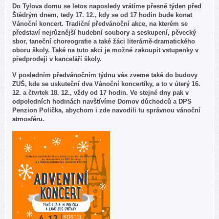
Do Tylova domu se letos naposledy vrátíme přesně týden před
Štědrým dnem, tedy 17. 12., kdy se od 17 hodin bude konat
Vánoční koncert. Tradiční předvánoční akce, na kterém se
představí nejrůznější hudební soubory a seskupení, pěvecký
sbor, taneční choreografie a také žáci literárně-dramatického
oboru školy. Také na tuto akci je možné zakoupit vstupenky v
předprodeji v kanceláří školy.
V posledním předvánočním týdnu vás zveme také do budovy
ZUŠ, kde se uskuteční dva Vánoční koncertíky, a to v úterý 16.
12. a čtvrtek 18. 12., vždy od 17 hodin. Ve stejné dny pak v
odpoledních hodinách navštívíme Domov důchodců a DPS
Penzion Polička, abychom i zde navodili tu správnou vánoční
atmosféru.