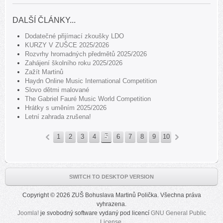
DALŠÍ ČLÁNKY...
Dodatečné přijímací zkoušky LDO
KURZY V ZUŠCE 2025/2026
Rozvrhy hromadných předmětů 2025/2026
Zahájení školního roku 2025/2026
Zažít Martinů
Haydn Online Music International Competition
Slovo dětmi malované
The Gabriel Fauré Music World Competition
Hrátky s uměním 2025/2026
Letní zahrada zrušena!
1
2
3
4
5
6
7
8
9
10
«
»
SWITCH TO DESKTOP VERSION
Copyright © 2026 ZUŠ Bohuslava Martinů Polička. Všechna práva
vyhrazena.
Joomla!
je svobodný software vydaný pod licencí
GNU General Public
License.