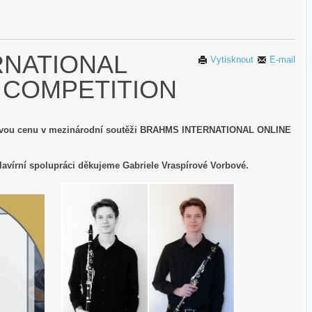
RNATIONAL
Vytisknout
E-mail
 COMPETITION
tinovou cenu v mezinárodní soutěži BRAHMS INTERNATIONAL ONLINE
avírní spolupráci děkujeme Gabriele Vraspírové Vorbové.