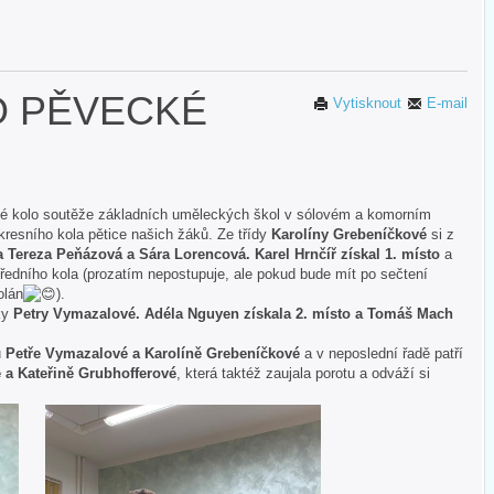
O PĚVECKÉ
Vytisknout
E-mail
ské kolo soutěže základních uměleckých škol v sólovém a komorním
kresního kola pětice našich žáků. Ze třídy
Karolíny Grebeníčkové
si z
 Tereza Peňázová a Sára Lorencová. Karel Hrnčíř získal 1. místo
a
tředního kola (prozatím nepostupuje, ale pokud bude mít po sečtení
olán
).
lky
Petry Vymazalové. Adéla Nguyen získala 2. místo a Tomáš Mach
u
Petře Vymazalové a Karolíně Grebeníčkové
a v neposlední řadě patří
 a Kateřině Grubhofferové
, která taktéž zaujala porotu a odváží si