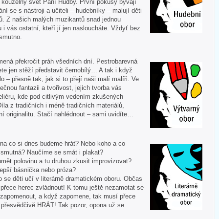
í kouzelný svět Paní Hudby. První pokusy bývají
ní se s nástroji a učiteli – hudebníky – malují děti
ů. Z našich malých muzikantů snad jednou
u i vás ostatní, kteří jí jen nasloucháte. Vždyť bez
 smutno.
mená překročit práh všedních dní. Pestrobarevná
te jen stěží představit černobílý… A tak i když
 – přesně tak, jak si to přejí naši malí malíři. Ve
ečnou fantazii a tvořivost, jejich tvorba vás
liéru, kde pod citlivým vedením zkušených
Díla z tradičních i méně tradičních materiálů,
í originalitu. Stačí nahlédnout – sami uvidíte…
 A na co si dnes budeme hrát? Nebo koho a co
i smutná? Naučíme se smát i plakat?
mět polovinu a tu druhou zkusit improvizovat?
lepší básnička nebo próza?
o se děti učí v literárně dramatickém oboru. Občas
í přece herec zvládnout! K tomu ještě nezamotat se
nezapomenout, a když zapomene, tak musí přece
tě přesvědčivě HRÁT! Tak pozor, opona už se