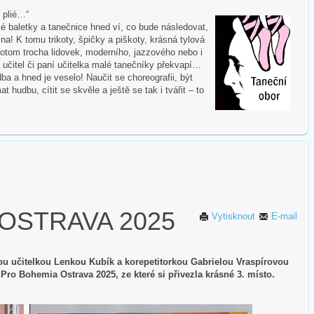
i plié…“
 baletky a tanečnice hned ví, co bude následovat,
na! K tomu trikoty, špičky a piškoty, krásná tylová
otom trocha lidovek, moderního, jazzového nebo i
 učitel či paní učitelka malé tanečníky překvapí…
ba a hned je veselo! Naučit se choreografii, být
hudbu, cítit se skvěle a ještě se tak i tvářit – to
OSTRAVA 2025
Vytisknout
E-mail
ou učitelkou Lenkou Kubík a korepetitorkou Gabrielou Vraspírovou
ro Bohemia Ostrava 2025, ze které si přivezla krásné 3. místo.