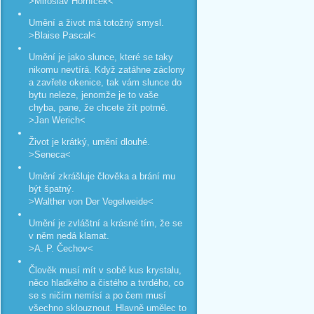
>Miroslav Horníček<
Umění a život má totožný smysl.
>Blaise Pascal<
Umění je jako slunce, které se taky
nikomu nevtírá. Když zatáhne záclony
a zavřete okenice, tak vám slunce do
bytu neleze, jenomže je to vaše
chyba, pane, že chcete žít potmě.
>Jan Werich<
Život je krátký, umění dlouhé.
>Seneca<
Umění zkrášluje člověka a brání mu
být špatný.
>Walther von Der Vegelweide<
Umění je zvláštní a krásné tím, že se
v něm nedá klamat.
>A. P. Čechov<
Člověk musí mít v sobě kus krystalu,
něco hladkého a čistého a tvrdého, co
se s ničím nemísí a po čem musí
všechno sklouznout. Hlavně umělec to