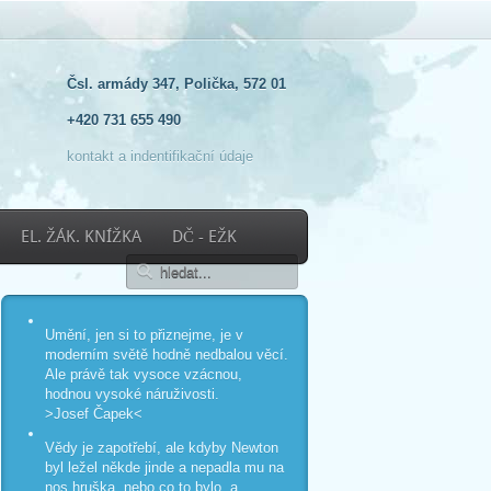
Čsl. armády 347, Polička, 572 01
+420 731 655 490
kontakt a indentifikační údaje
EL. ŽÁK. KNÍŽKA
DČ - EŽK
Umění, jen si to přiznejme, je v
moderním světě hodně nedbalou věcí.
Ale právě tak vysoce vzácnou,
hodnou vysoké náruživosti.
>Josef Čapek<
Vědy je zapotřebí, ale kdyby Newton
byl ležel někde jinde a nepadla mu na
nos hruška, nebo co to bylo, a