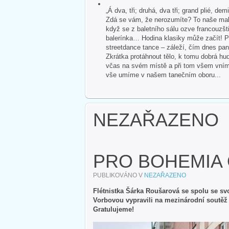
„Á dva, tři; druhá, dva tři; grand plié, dem
Zdá se vám, že nerozumíte? To naše malé
když se z baletního sálu ozve francouzšti
balerínka… Hodina klasiky může začít! P
streetdance tance – záleží, čím dnes pan
Zkrátka protáhnout tělo, k tomu dobrá hud
včas na svém místě a při tom všem vnímat 
vše umíme v našem tanečním oboru...
NEZAŘAZENO
PRO BOHEMIA 
PUBLIKOVÁNO V
NEZAŘAZENO
Flétnistka Šárka Roušarová se spolu se sv
Vorbovou vypravili na mezinárodní soutěž P
Gratulujeme!