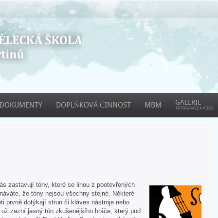
GALERIE
DOKUMENTY
DOPLŇKOVÁ ČINNOST
MBM
FOTOGRAFIE A VIDEA
 zastavují tóny, které se linou z pootevřených
áváte, že tóny nejsou všechny stejné. Některé
ti prvně dotýkají strun či kláves nástroje nebo
e už zazní jasný tón zkušenějšího hráče, který pod