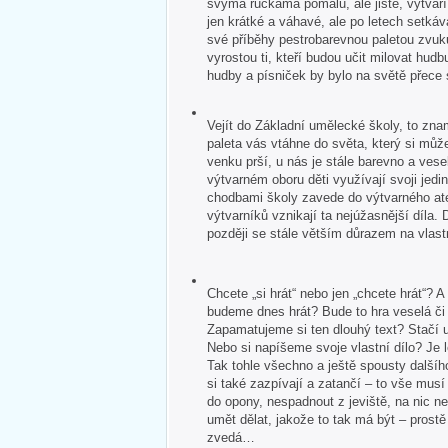
svýma ručkama pomalu, ale jistě, vytvář
jen krátké a váhavé, ale po letech setkává
své příběhy pestrobarevnou paletou zvuk
vyrostou ti, kteří budou učit milovat hudb
hudby a písniček by bylo na světě přece
Vejít do Základní umělecké školy, to zna
paleta vás vtáhne do světa, který si může
venku prší, u nás je stále barevno a veselo
výtvarném oboru děti využívají svoji jedin
chodbami školy zavede do výtvarného ate
výtvarníků vznikají ta nejúžasnější díla. 
později se stále větším důrazem na vlastn
Chcete „si hrát“ nebo jen „chcete hrát“?
budeme dnes hrát? Bude to hra veselá č
Zapamatujeme si ten dlouhý text? Stačí u
Nebo si napíšeme svoje vlastní dílo? Je 
Tak tohle všechno a ještě spousty dalšíh
si také zazpívají a zatančí – to vše mus
do opony, nespadnout z jeviště, na nic 
umět dělat, jakože to tak má být – pros
zvedá…