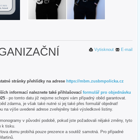
RGANIZAČNÍ
Vytisknout
E-mail
tatné stránky přehlídky na adrese
https://mbm.
zusbmpolicka.cz
ch informací naleznete také přihlašovací
formulář pro objednávku
025
- po tomto datu již nejsme schopni vám případný oběd garantovat.
běd zdarma, je však také nutné si jej také přes formulář objednat!
ou na výše uvedené adrese zveřejněny také výsledkové listiny.
armonogramy v původní podobě, pokud jste požadovali nějaké změny, tyto
 k tisku.
ylova domu probíhá pouze prezence a soutěž samotná. Pro případné
 Martinů.