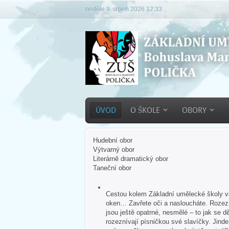
neděle 9. srpen 2026 12:33
ÚVOD
O ŠKOLE
OBORY
Hudební obor
Výtvarný obor
Literárně dramatický obor
Taneční obor
Cestou kolem Základní umělecké školy vás
oken… Zavřete oči a nasloucháte. Rozezn
jsou ještě opatrné, nesmělé – to jak se dě
rozeznívají písničkou své slavíčky. Jind