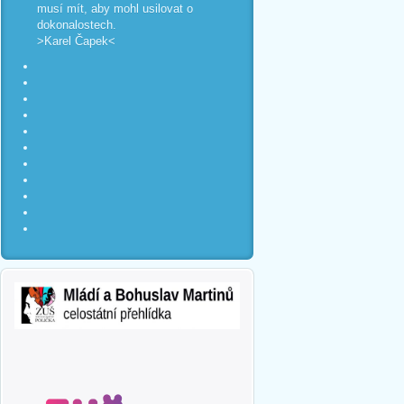
musí mít, aby mohl usilovat o
dokonalostech.
>Karel Čapek<