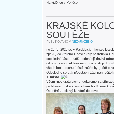
Na viděnou v Poličce!
KRAJSKÉ KOL
SOUTĚŽE
PUBLIKOVÁNO V
NEZAŘAZENO
ne 26. 3. 2025 se v Pardubicích konalo kraj
zpěvu, do kterého z naší školy postoupila z o
dopolední části soutěže odnášejí
druhá místa
od poroty obdržel také návrh na postup do ús
všech krajů trochu štěstí, může být ještě pov
Odpoledne se pak představili žáci paní učite
1. místo.
Všem moc gratulujeme, děkujeme za příprav
poděkování také klavíristkám
Ivě Komárkové
Ocenění za citlivý klavírní doprovod.