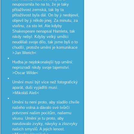
neupozornila ho na to, že je taky
přitažlivost zemská, tak by ta
přitažlivost byla dál. On by ji neobjevil,
objevil by ji někdo jinej. Za minutu, za
vteřinu, za sto let. Ale kdyby
Shakespeare nenapsal Hamleta, tak
nikdy nebyl. Kdyby velký umělci
neudělali svoje dílo, tak jsme byli o to
chudší, protože umění je komunikace
>Jan Werich<
Hudba je nejdokonalejší typ umění:
neprozradí nikdy svoje tajemství.
>Oscar Wilde<
Umění musí být více než fotografický
aparát, duši vyjádřiti musí.
>Mikoláš Aleš<
Umění tu není proto, aby sladilo chvíle
našeho volna a dávalo své tvůrčí
potvrzení našim pocitům, našemu
vkusu. Umění je tu proto, aby
narušovalo zvyky, návyky a zlozvyky
našich smyslů. A jejich lenost.