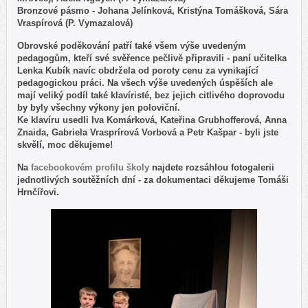
Bronzové pásmo - Johana Jelínková, Kristýna Tomášková, Sára
Vraspírová (P. Vymazalová)
Obrovské poděkování patří také všem výše uvedeným
pedagogům, kteří své svěřence pečlivě připravili - paní učitelka
Lenka Kubík navíc obdržela od poroty cenu za vynikající
pedagogickou práci. Na všech výše uvedených úspěších ale
mají veliký podíl také klavíristé, bez jejich citlivého doprovodu
by byly všechny výkony jen poloviční.
Ke klavíru usedli Iva Komárková, Kateřina Grubhofferová, Anna
Znaida, Gabriela Vrasprírová Vorbová a Petr Kašpar - byli jste
skvělí, moc děkujeme!
Na
facebookovém profilu školy
najdete rozsáhlou fotogalerii
jednotlivých soutěžních dní - za dokumentaci děkujeme Tomáši
Hrnčířovi.