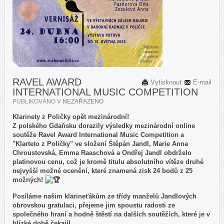
RAVEL AWARD
Vytisknout
E-mail
INTERNATIONAL MUSIC COMPETITION
PUBLIKOVÁNO V
NEZAŘAZENO
Klarinety z Poličky opět mezinárodní!
Z polského Gdaňsku dorazily výsledky mezinárodní online
soutěže Ravel Award International Music Competition a
"Klarteto z Poličky" ve složení Štěpán Jandl, Marie Anna
Chroustovská, Emma Raaschová a Ondřej Jandl obdrželo
platinovou cenu, což je kromě titulu absolutního vítěze druhé
nejvyšší možné ocenění, které znamená zisk 24 bodů z 25
možných!
Posíláme našim klarineťákům ze třídy manželů Jandlových
obrovskou gratulaci, přejeme jim spoustu radosti ze
společného hraní a hodně štěstí na dalších soutěžích, které je v
blízké době čekají!