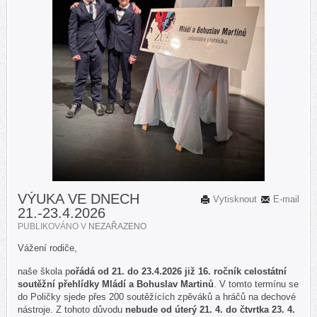
VÝUKA VE DNECH
Vytisknout
E-mail
21.-23.4.2026
PUBLIKOVÁNO V
NEZAŘAZENO
Vážení rodiče,
naše škola p
ořádá od 21. do 23.4.2026 již 16. ročník celostátní
soutěžní přehlídky Mládí a Bohuslav Martinů
. V tomto termínu se
do Poličky sjede přes 200 soutěžících zpěváků a hráčů na dechové
nástroje. Z tohoto důvodu
nebude od úterý 21. 4. do čtvrtka 23. 4.