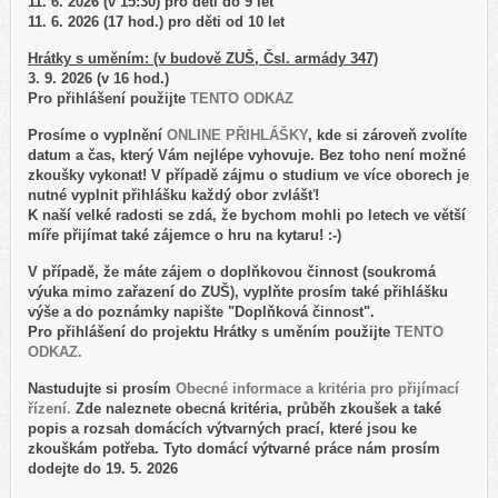
11. 6. 2026 (v 15:30) pro děti do 9 let
11. 6. 2026 (17 hod.) pro děti od 10 let
Hrátky s uměním: (v budově ZUŠ, Čsl. armády 347)
3. 9. 2026 (v 16 hod.)
Pro přihlášení použijte
TENTO ODKAZ
Prosíme o vyplnění
ONLINE PŘIHLÁŠKY
, kde si zároveň zvolíte
datum a čas, který Vám nejlépe vyhovuje. Bez toho není možné
zkoušky vykonat! V případě zájmu o studium ve více oborech je
nutné vyplnit přihlášku každý obor zvlášť!
K naší velké radosti se zdá, že bychom mohli po letech ve větší
míře přijímat také zájemce o hru na kytaru! :-)
V případě, že máte zájem o doplňkovou činnost (soukromá
výuka mimo zařazení do ZUŠ), vyplňte prosím také přihlášku
výše a do poznámky napište "Doplňková činnost".
Pro přihlášení do projektu Hrátky s uměním použijte
TENTO
ODKAZ.
Nastudujte si prosím
Obecné informace a kritéria pro přijímací
řízení.
Zde naleznete obecná kritéria, průběh zkoušek a také
popis a rozsah domácích výtvarných prací, které jsou ke
zkouškám potřeba. Tyto domácí výtvarné práce nám prosím
dodejte do 19. 5. 2026