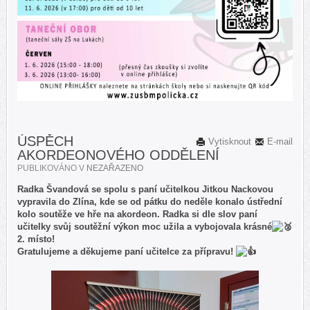
ÚSPĚCH
Vytisknout
E-mail
AKORDEONOVÉHO ODDĚLENÍ
PUBLIKOVÁNO V
NEZAŘAZENO
Radka Švandová se spolu s paní učitelkou Jitkou Nackovou
vypravila do Zlína, kde se od pátku do neděle konalo ústřední
kolo soutěže ve hře na akordeon. Radka si dle slov paní
učitelky svůj soutěžní výkon moc užila a vybojovala krásné
2. místo!
Gratulujeme a děkujeme paní učitelce za přípravu!