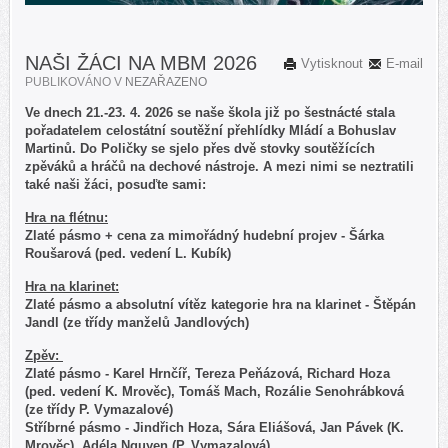
NAŠI ŽÁCI NA MBM 2026
Vytisknout
E-mail
PUBLIKOVÁNO V
NEZAŘAZENO
Ve dnech 21.-23. 4. 2026 se naše škola již po šestnácté stala
pořadatelem celostátní soutěžní přehlídky Mládí a Bohuslav
Martinů. Do Poličky se sjelo přes dvě stovky soutěžících
zpěváků a hráčů na dechové nástroje. A mezi nimi se neztratili
také naši žáci, posuďte sami:
Hra na flétnu:
Zlaté pásmo + cena za mimořádný hudební projev - Šárka
Roušarová (ped. vedení L. Kubík)
Hra na klarinet:
Zlaté pásmo a absolutní vítěz kategorie hra na klarinet - Štěpán
Jandl (ze třídy manželů Jandlových)
Zpěv:
Zlaté pásmo - Karel Hrnčíř, Tereza Peňázová, Richard Hoza
(ped. vedení K. Mrověc), Tomáš Mach, Rozálie Senohrábková
(ze třídy P. Vymazalové)
Stříbrné pásmo - Jindřich Hoza, Sára Eliášová, Jan Pávek (K.
Mrověc), Adéla Nguyen (P. Vymazalová)