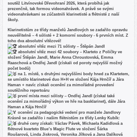
soutěž Litvínovské Dřevohraní 2026, která probíhá jak
prezenčně, tak formou videonahrávek. A právě se svými
videonahrávkami se zúčastnili klarinetisté a flétnisté z naší
školy.
Klarinetistům ze třídy manželů Jandlových se zadařilo opravdu
neuvěřitelně – 4 sólisté + 2 komorní soubory - 6 prvních míst. Z
toho dva absolutní vítězové!
absolutní vítěz mezi 71 sólisty – Štěpán Jandl
absolutní vítěz mezi 42 soubory – Klarteto z Poličky ve
složení Štěpán Jandl, Marie Anna Chroustovská, Emma
Raaschová a Ondřej Jandl (získali od poroty nejvyšší možný
počet bodů)
na 1. místě, s druhými nejvyššími body hned za Klartetem,
se umístilo klarinetové duo H+H ve složení Kája Hrnčíř a Jára
Haman + navíc získali ocenění za mimořádné provedení
soutěžního repertoáru
první místa mezi sólisty – Ondřej Jandl (získal také
ocenění za mimořádný výkon ve hře na basklarinet), dále Jára
Haman a Kája Hrnčíř
ocenění za pedagogické vedení pro manžele Jandlovy
Krásně se zadařilo i našim flétnistům ze třídy Lenky Kubík:
druhé ceny získali: Václav Pávek, Michaela Kadidlová a
flétnové kvarteto Blue’s Magic Flute ve složení Šárka
Roušarová, Linda Jiskrová, Veronika Jílková a Jana Dalíková