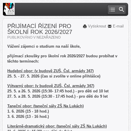
PŘIJÍMACÍ ŘÍZENÍ PRO
Vytisknout
E-mail
ŠKOLNÍ ROK 2026/2027
PUBLIKOVÁNO V
NEZAŘAZENO
Vážení zájemci o studium na naší škole,
přijímací zkoušky pro školní rok 2026/2027 budou probíhat v
těchto termínech:
Hudební obor: (v budově ZUŠ, Čsl. armády 347)
25. 5. - 27. 5. 2026 (čas si zvolíte v online přihlášce)
Výtvarný obor: (v budově ZUŠ, Čsl. armády 347)
25. 5. a 26. 5. 2026 (15:30- 17:45 hod.) - pro děti od 10 let
27. 5. a 28. 5. 2026 (15:30 - 17:45 hod.) - pro děti do 9 let
Taneční obor: (taneční sály ZŠ Na Lukách)
1. 6. 2026 (15 - 18 hod.)
3. 6. 2026 (13 - 16 hod.)
Literárně-dramatický obor: (taneční sály ZŠ Na Lukách)